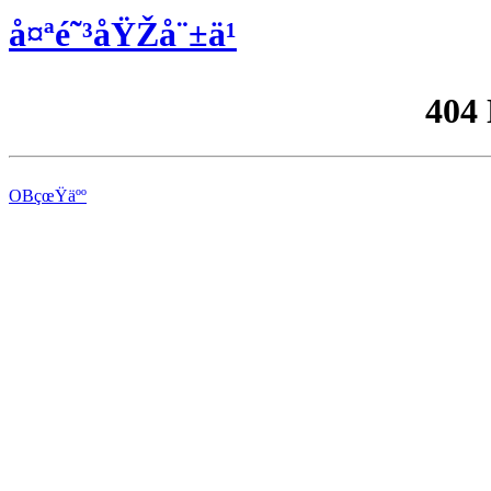
å¤ªé˜³åŸŽå¨±ä¹
404
OBçœŸäºº